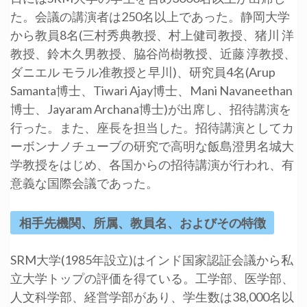
た。会議の講演者は250名以上であった。静岡大学
から教員8名(三村秀典教授、村上健司教授、猪川 洋
教授、鈴木久男教授、脇谷尚樹教授、近藤 淳教授、
ダニエル モラル准教授と早川)、研究員4名(Arup
Samanta博士、Tiwari Ajay博士、Mani Navaneethan
博士、Jayaram Archana博士)が出席し、招待講演を
行った。また、座長を担当した。招待講演としてカ
ーボンナノチューブの研究で高明な飯島澄男名城大
学教授をはじめ、各国からの招待講演が行われ、有
意義な国際会議であった。
相手先機関、所属、教員名、およびその特徴
SRM大学(1985年設立)はインド国家認証会議から私
立大学トップの評価を得ている。工学部、医学部、
人文科学部、経営学部があり、学生数は38,000名以