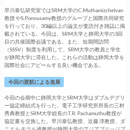
早川泰弘研究室ではSRM大学のC.Muthamizchelvan
教授 やS.Ponnusamy教授のグループと国際共同研究
を行っており、30編以上の論文が査読付き雑誌に掲
載されている。今回は、SRM大学と静岡大学の3回
目の共催国際会議である。また、短期間訪問
（SSSV）制度を利用して、SRM大学の教員と学生
が静岡大学に滞在した。これらの活動は静岡大学を
国際社会にアピールする良い機会である。
今回の渡航による進展
今回の会期中に静岡大学とSRM大学はダブルデグリ
ー協定締結式を行った。電子工学研究所所長の三村
秀典教授とSRM大学総長のT.R. Pachamuthu教授が
協定書を交換した。早川泰弘教授、近藤 淳教授、ダ
ニエル モラル准教授が静岡大学のアジアブリッジプ