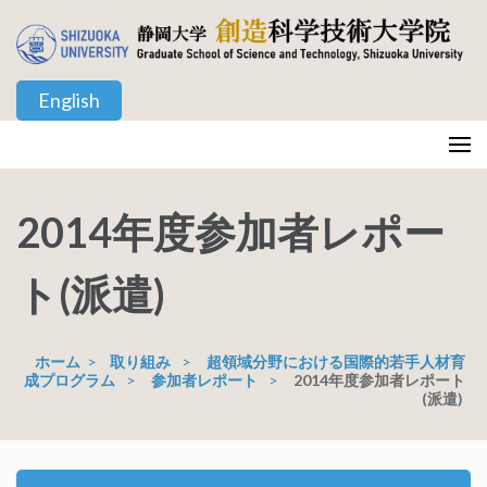
コ
ン
テ
English
ン
ツ
静岡大学 創造科学技術大学院
Graduate School of Science and Technology, Shizuoka University
へ
ス
2014年度参加者レポー
キ
ッ
プ
ト(派遣)
(Enter
を
ホーム
>
取り組み
>
超領域分野における国際的若手人材育
押
成プログラム
>
参加者レポート
>
2014年度参加者レポート
す)
(派遣)