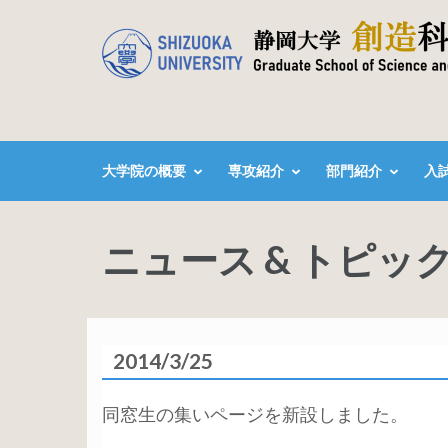
コ
ン
テ
ン
ツ
へ
大学院の概要
専攻紹介
部門紹介
入
ス
キ
ッ
ニュース & トピッ
プ
(Enter
を
押
2014/3/25
す)
同窓生の集いページを新設しました。