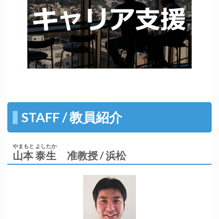
STAFF / 教員紹介
やまもと よしたか
山本 泰生
准教授 / 浜松