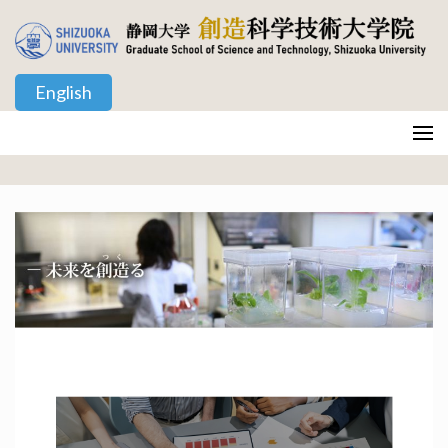
コ
ン
テ
English
ン
ツ
静岡大学 創造科学技術大学院
Graduate School of Science and Technology, Shizuoka University
へ
ス
キ
ッ
プ
(Enter
を
押
す)