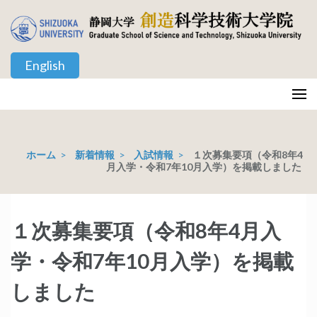
コ
ン
テ
English
ン
ツ
静岡大学 創造科学技術大学院
Graduate School of Science and Technology, Shizuoka University
へ
ス
キ
ホーム
>
新着情報
>
入試情報
>
１次募集要項（令和8年4
ッ
月入学・令和7年10月入学）を掲載しました
プ
(Enter
を
１次募集要項（令和8年4月入
押
学・令和7年10月入学）を掲載
す)
しました