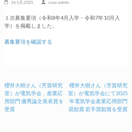
16 5月,2025
sozo-admin
１次募集要項（令和8年4月入学・令和7年10月入
学）を掲載しました。
募集要項を確認する
櫻井大樹さん（芳賀研究
櫻井大樹さん（芳賀研究
室）が電気学会，産業応
室）が電気学会にて2025
投
用部門 優秀論文発表賞を
年電気学会産業応用部門
受賞
奨励賞 若手奨励賞を受賞
稿
ナ