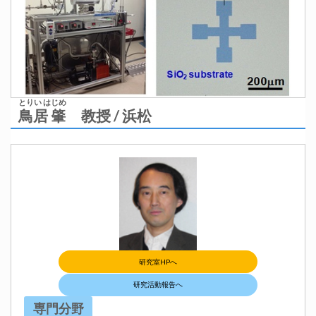
とりい はじめ
鳥居 肇
教授 / 浜松
研究室HPへ
研究活動報告へ
専門分野