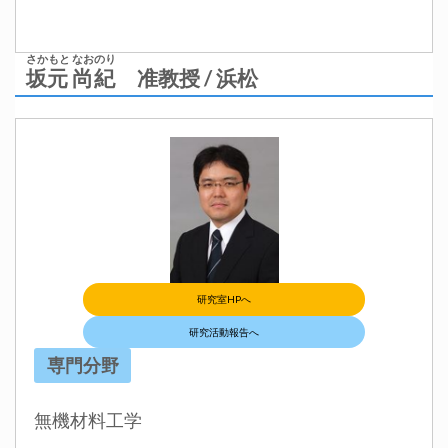
さかもと なおのり
坂元 尚紀
准教授 / 浜松
研究室HPへ
研究活動報告へ
専門分野
無機材料工学