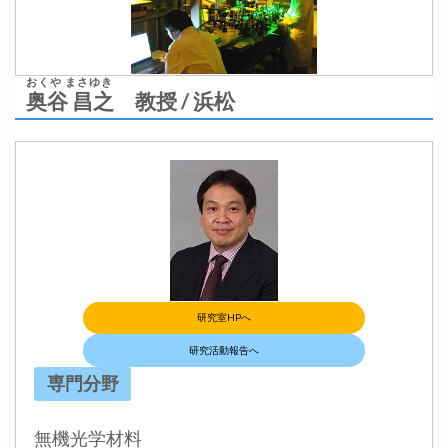
おくや まさゆき
奥谷 昌之
教授 / 浜松
研究室HPへ
研究活動報告へ
専門分野
無機光学材料