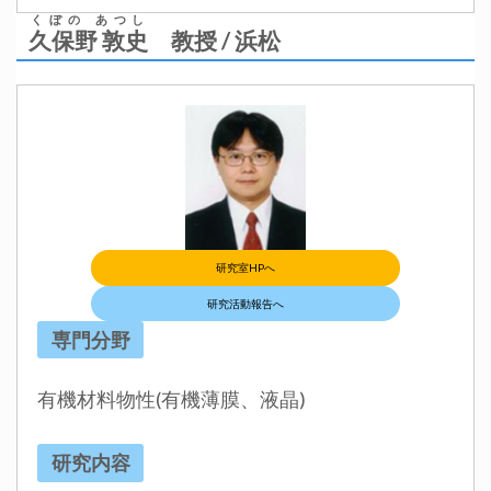
くぼの あつし
久保野 敦史
教授 / 浜松
研究室HPへ
研究活動報告へ
専門分野
有機材料物性(有機薄膜、液晶)
研究内容