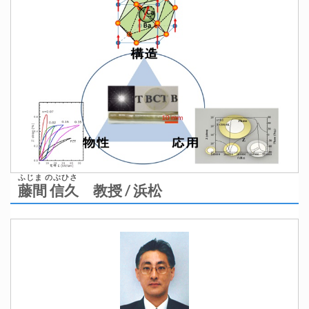
ふじま のぶひさ
藤間 信久
教授 / 浜松