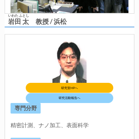
いわた ふとし
岩田 太
教授 / 浜松
研究室HPへ
研究活動報告へ
専門分野
精密計測、ナノ加工、表面科学