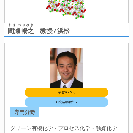
ませ のぶゆき
間瀬 暢之
教授 / 浜松
研究室HPへ
研究活動報告へ
専門分野
グリーン有機化学・プロセス化学・触媒化学