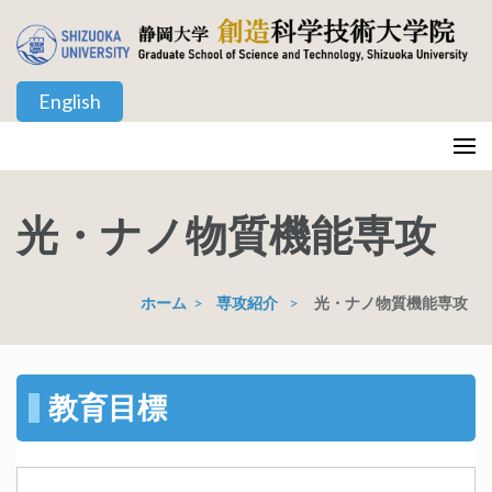
コ
ン
テ
English
ン
ツ
静岡大学 創造科学技術大学院
Graduate School of Science and Technology, Shizuoka University
へ
ス
光・ナノ物質機能専攻
キ
ッ
プ
ホーム
>
専攻紹介
>
光・ナノ物質機能専攻
(Enter
を
押
す)
教育目標