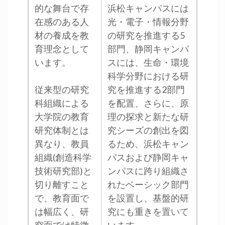
的な舞台で存
浜松キャンパスには
在感のある人
光・電子・情報分野
材の養成を教
の研究を推進する5
育理念として
部門、静岡キャンパ
います。
スには、生命・環境
科学分野における研
従来型の研究
究を推進する2部門
科組織による
を配置、さらに、原
大学院の教育
理の探求と新たな研
研究体制とは
究シーズの創出を図
異なり、教員
るため、浜松キャン
組織(創造科学
パスおよび静岡キャ
技術研究部)と
ンパスに跨り組織さ
切り離すこと
れたベーシック部門
で、教育面で
を設置し、基盤的研
は幅広く、研
究にも重きを置いて
究面では特徴
います。