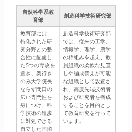
自然科学系教
創造科学技術研究部
育部
教育部には、
創造科学技術研究部
特化された研
では、従来の工学、
究分野との整
情報学、理学、農学
合性に配慮し
の枠組みを超え、教
た5つの専攻を
員組織の柔軟な見直
置き、奥行き
しや編成替えが可能
のみ大学院長
な組織として設置さ
ならず間口の
れ、高度先端技術者
広い専門性を
および研究者を養成
身につけ、科
することを目的とし
学技術の進歩
て教育研究を行って
に対処できる
います。
自立した国際