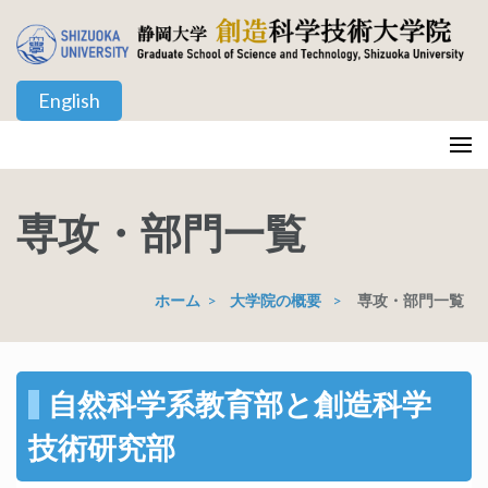
コ
ン
テ
English
ン
ツ
静岡大学 創造科学技術大学院
Graduate School of Science and Technology, Shizuoka University
へ
ス
専攻・部門一覧
キ
ッ
プ
ホーム
>
大学院の概要
>
専攻・部門一覧
(Enter
を
押
す)
自然科学系教育部と創造科学
技術研究部