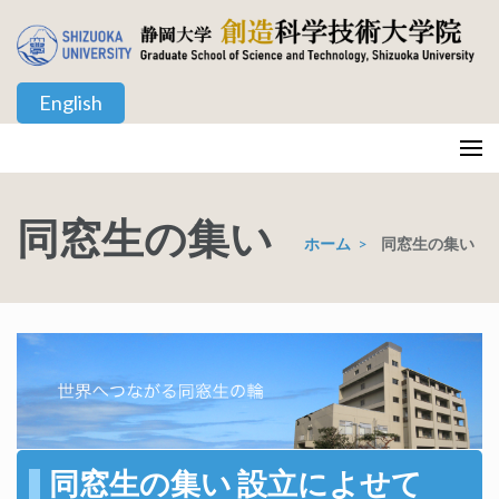
コ
ン
テ
English
ン
ツ
静岡大学 創造科学技術大学院
Graduate School of Science and Technology, Shizuoka University
へ
ス
同窓生の集い
キ
ホーム
>
同窓生の集い
ッ
プ
(Enter
を
押
す)
同窓生の集い 設立によせて