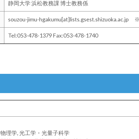
静岡大学 浜松教務課 博士教務係
souzou-jimu-hgakumu[at]lists.gsest.shizuok
Tel:053-478-1379 Fax:053-478-1740
応用物理学, 光工学・光量子科学