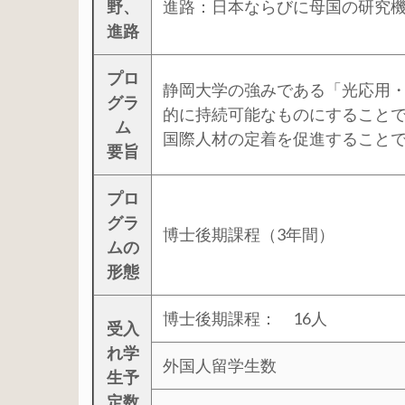
野、
進路：日本ならびに母国の研究
進路
プロ
静岡大学の強みである「光応用
グラ
的に持続可能なものにすることで、
ム
国際人材の定着を促進すること
要旨
プロ
グラ
博士後期課程（3年間）
ムの
形態
博士後期課程： 16人
受入
れ学
外国人留学生数
生予
定数