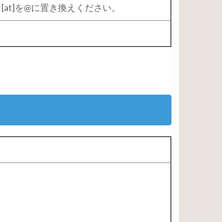
a.ac.jp ※[at]を@に置き換えください。