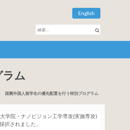
English
検
索:
グラム
>
国費外国人留学生の優先配置を行う特別プログラム
学院・ナノビジョン工学専攻(実施専攻)
採択されました。