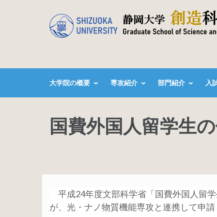
コ
ン
テ
ン
ツ
へ
大学院の概要
専攻紹介
部門紹介
入
ス
キ
ッ
国費外国人留学生の
プ
(Enter
を
押
す)
平成24年度文部科学省「国費外国人留学
が、光・ナノ物質機能専攻と連携して申請