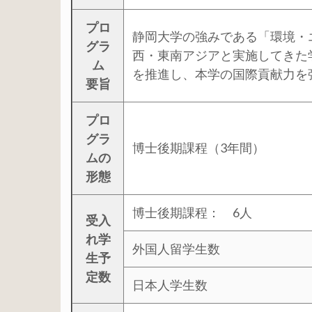
プロ
静岡大学の強みである「環境・
グラ
西・東南アジアと実施してきた
ム
を推進し、本学の国際貢献力を
要旨
プロ
グラ
博士後期課程（3年間）
ムの
形態
博士後期課程： 6人
受入
れ学
外国人留学生数
生予
定数
日本人学生数