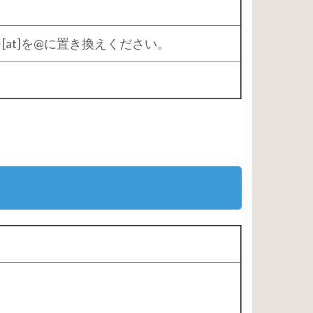
a.ac.jp ※[at]を@に置き換えください。