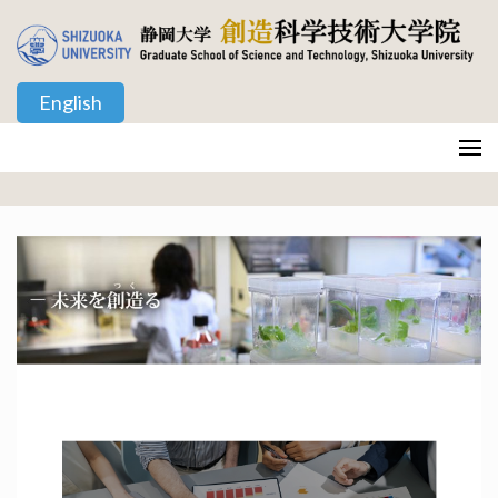
コ
ン
テ
English
ン
ツ
静岡大学 創造科学技術大学院
Graduate School of Science and Technology, Shizuoka University
へ
ス
キ
ッ
プ
(Enter
を
押
す)