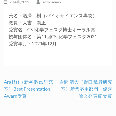
28 4月,2022
sozo-admin
氏名：増澤 樹（バイオサイエンス専攻）
教員：大吉 崇正
受賞名：CSJ化学フェスタ博士オーラル賞
授与団体名：第11回CSJ化学フェスタ2021
受賞年月：2021年12月
Ara Ifat（新谷 政己研究
岩間 清大（野口 敏彦研究
室）Best Presentation
室）産業応用部門 優秀
投
Award受賞
論文発表賞 受賞
稿