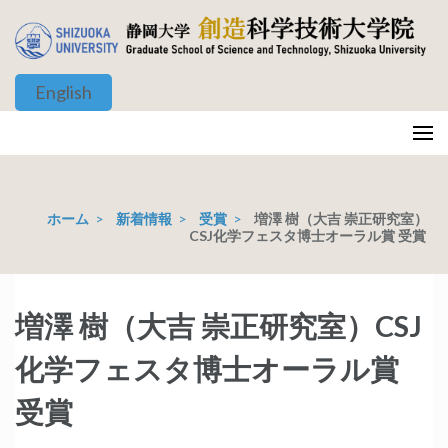
コ
ン
テ
English
ン
ツ
静岡大学 創造科学技術大学院
Graduate School of Science and Technology, Shizuoka University
へ
ス
キ
ホーム
>
新着情報
>
受賞
>
増澤 樹（大吉 崇正研究室）
ッ
CSJ化学フェスタ博士オーラル賞 受賞
プ
(Enter
を
増澤 樹（大吉 崇正研究室）CSJ
押
化学フェスタ博士オーラル賞
す)
受賞