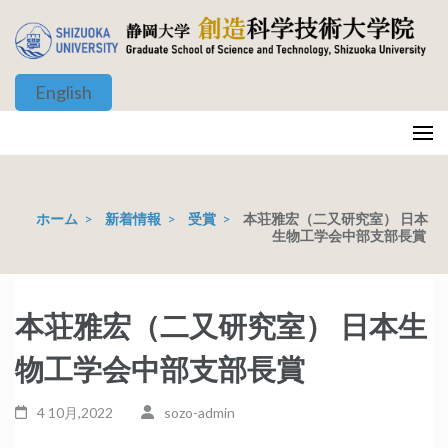
コ
ン
テ
English
ン
ツ
静岡大学 創造科学技術大学院
Graduate School of Science and Technology, Shizuoka University
へ
ス
キ
ホーム
>
新着情報
>
受賞
>
本荘雅宏（二又研究室） 日本
ッ
生物工学会中部支部長賞
プ
(Enter
を
本荘雅宏（二又研究室） 日本生
押
物工学会中部支部長賞
す)
4 10月,2022
sozo-admin