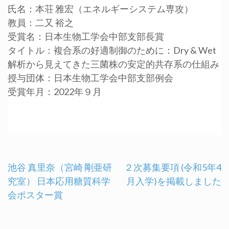
氏名：本荘 雅宏（エネルギーシステム専攻）
教員：二又 裕之
受賞名：日本生物工学会中部支部長賞
タイトル：複合系の好適制御のために：Dry & Wet
解析から見えてきた三菌株の安定的共存系の仕組み
授与団体：日本生物工学会中部支部例会
受賞年月：2022年９月
池谷 真里奈（宮崎 剛亜研
２次募集要項 (令和5年4
究室） 日本応用糖質科学
月入学)を掲載しました
投
会ポスター賞
稿